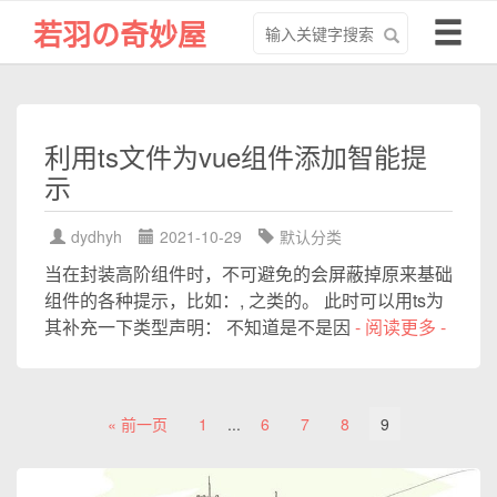
搜
导
若羽の奇妙屋
索
航
关
切
键
换
字
利用ts文件为vue组件添加智能提
示
dydhyh
2021-10-29
默认分类
当在封装高阶组件时，不可避免的会屏蔽掉原来基础
组件的各种提示，比如：, 之类的。 此时可以用ts为
其补充一下类型声明： 不知道是不是因
- 阅读更多 -
« 前一页
1
...
6
7
8
9