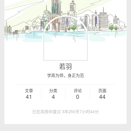
关于
若羽
学高为师，身正为范
文章
分类
评论
页面
41
4
0
44
已在风雨中度过 3年250天7小时44分