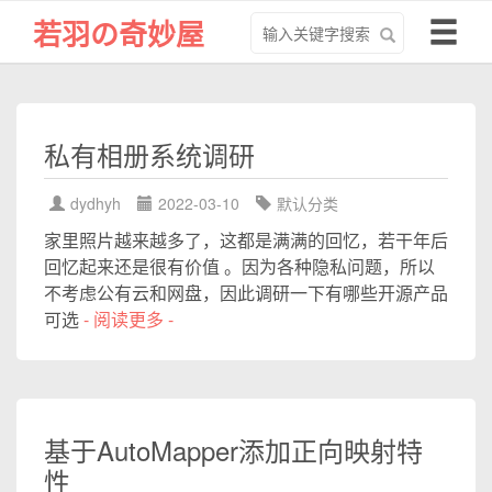
搜
导
若羽の奇妙屋
索
航
关
切
键
换
字
私有相册系统调研
dydhyh
2022-03-10
默认分类
家里照片越来越多了，这都是满满的回忆，若干年后
回忆起来还是很有价值 。因为各种隐私问题，所以
不考虑公有云和网盘，因此调研一下有哪些开源产品
可选
- 阅读更多 -
基于AutoMapper添加正向映射特
性