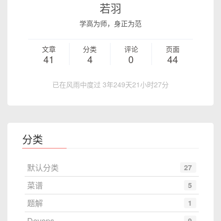
若羽
学高为师，身正为范
文章
分类
评论
页面
41
4
0
44
已在风雨中度过 3年249天21小时27分
分类
默认分类
27
菜谱
5
题解
1
Devops
9